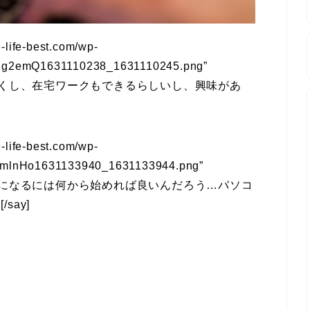
life-best.com/wp-
pUg2emQ1631110238_1631110245.png”
くし、在宅ワークもできるらしいし、興味があ
life-best.com/wp-
0rmlnHo1631133940_1631133944.png”
になるには何から始めれば良いんだろう…パソコ
…
[/say]