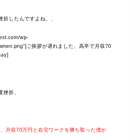
挫折したんですよね、、
best.com/wp-
ighter_ramen.png”]ご挨拶が遅れました、高卒で月収70
y]
度挫折、
し、
月収70万円と在宅ワークを勝ち取った僕が