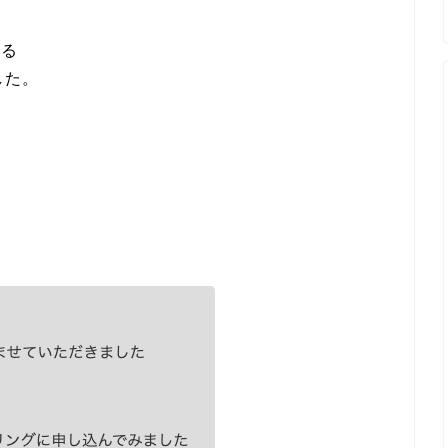
いる
した。