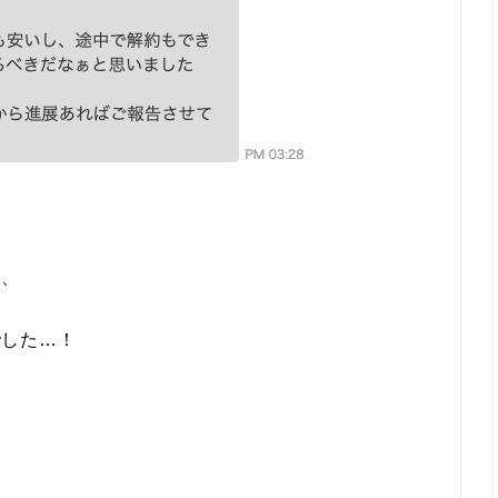
く、
でした…！